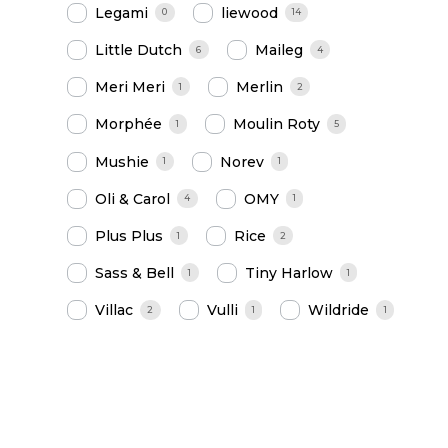
Legami
liewood
0
14
Little Dutch
Maileg
6
4
Meri Meri
Merlin
1
2
Morphée
Moulin Roty
1
5
Mushie
Norev
1
1
Oli & Carol
OMY
4
1
Plus Plus
Rice
1
2
Sass & Bell
Tiny Harlow
1
1
Villac
Vulli
Wildride
2
1
1