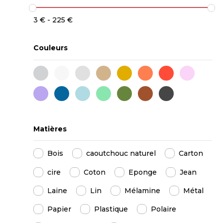
3
€
-
225
€
Couleurs
fleurs
blanc
gris
beige
jaune
orange
rouge
rose
violet
bleu-
bleu-
vert-
kaki
marron
noir
fonce
clair
clair
Matières
Bois
caoutchouc naturel
Carton
cire
Coton
Eponge
Jean
Laine
Lin
Mélamine
Métal
Papier
Plastique
Polaire