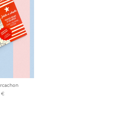
Arcachon
0
€