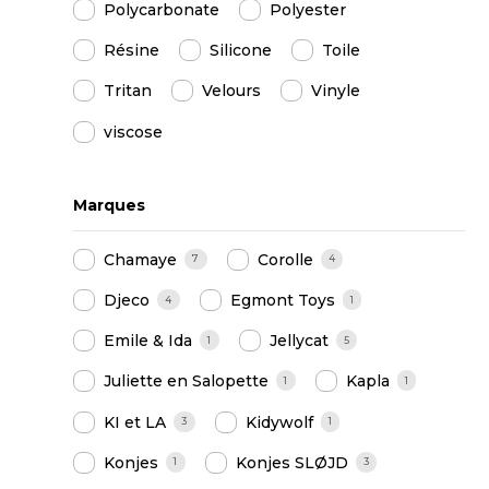
Polycarbonate
Polyester
Résine
Silicone
Toile
Tritan
Velours
Vinyle
viscose
Marques
Chamaye
Corolle
7
4
Djeco
Egmont Toys
4
1
Emile & Ida
Jellycat
1
5
Juliette en Salopette
Kapla
1
1
KI et LA
Kidywolf
3
1
Konjes
Konjes SLØJD
1
3