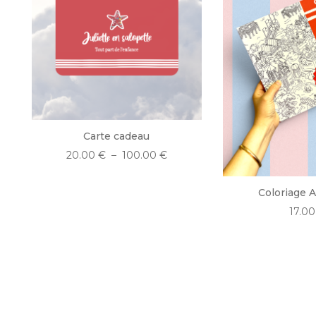
Carte cadeau
Plage
20.00
€
–
100.00
€
de
prix :
Coloriage 
20.00 €
17.0
à
100.00 €