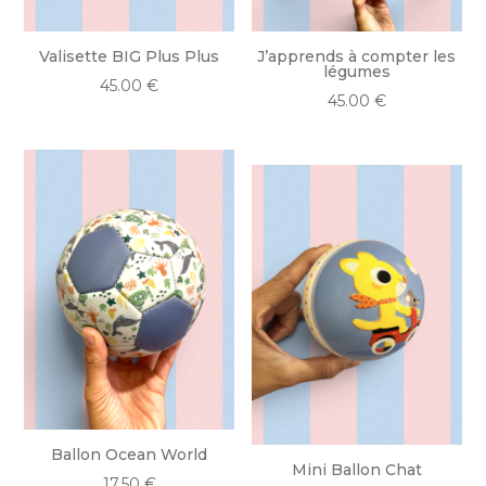
Valisette BIG Plus Plus
J’apprends à compter les
légumes
45.00
€
45.00
€
Ballon Ocean World
Mini Ballon Chat
17.50
€