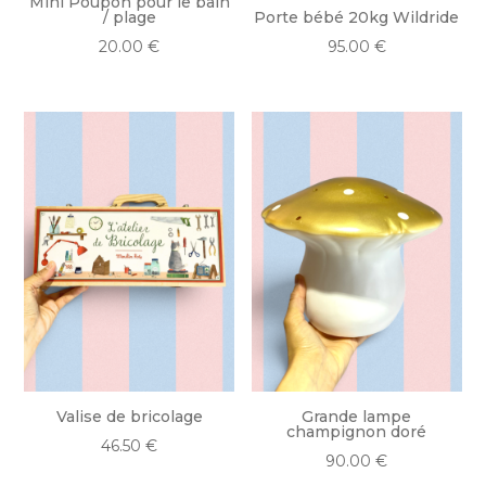
Mini Poupon pour le bain
/ plage
Porte bébé 20kg Wildride
20.00
€
95.00
€
Valise de bricolage
Grande lampe
champignon doré
46.50
€
90.00
€