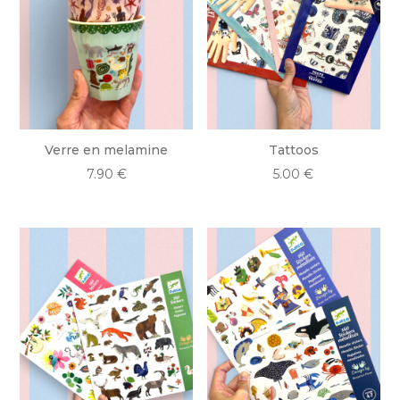
Verre en melamine
Tattoos
7.90
€
5.00
€