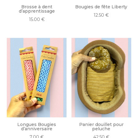
Brosse à dent
Bougies de fête Liberty
d’apprentissage
12.50
€
15.00
€
Longues Bougies
Panier douillet pour
d’anniversaire
peluche
7.00
€
42.50
€