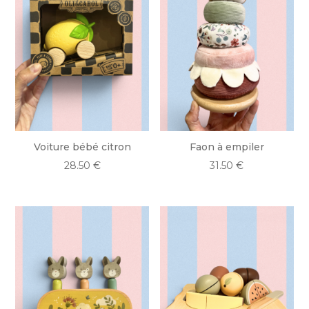
Voiture bébé citron
Faon à empiler
28.50
€
31.50
€