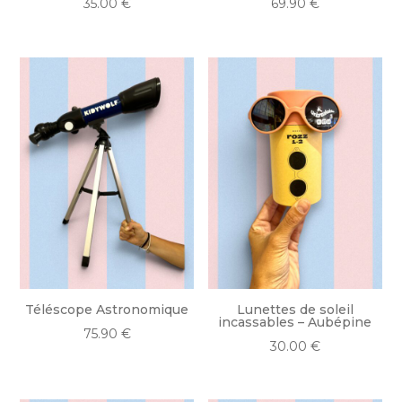
35.00
€
69.90
€
Téléscope Astronomique
Lunettes de soleil
incassables – Aubépine
75.90
€
30.00
€