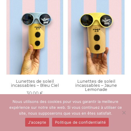
Lunettes de soleil
Lunettes de soleil
incassables – Bleu Ciel
incassables – Jaune
Lemonade
30.00
€
30.00
€
Nous utilisons des cookies pour vous garantir la meilleure
expérience sur notre site web. Si vous continuez à utiliser ce
site, nous supposerons que vous en êtes satisfait.
J'accepte
Politique de confidentialité