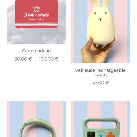
Carte cadeau
Plage
20.00
€
–
100.00
€
de
Veilleuse rechargeable
prix :
Lapin
20.00 €
47.00
€
à
100.00 €