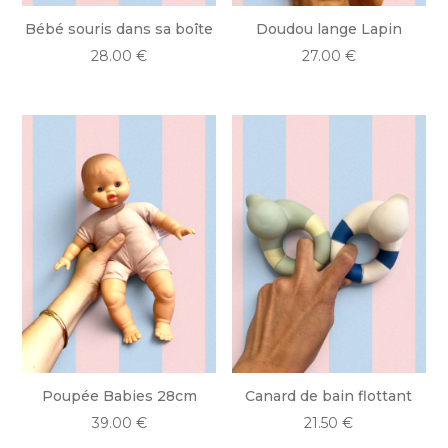
Bébé souris dans sa boîte
Doudou lange Lapin
28.00
€
27.00
€
Poupée Babies 28cm
Canard de bain flottant
39.00
€
21.50
€