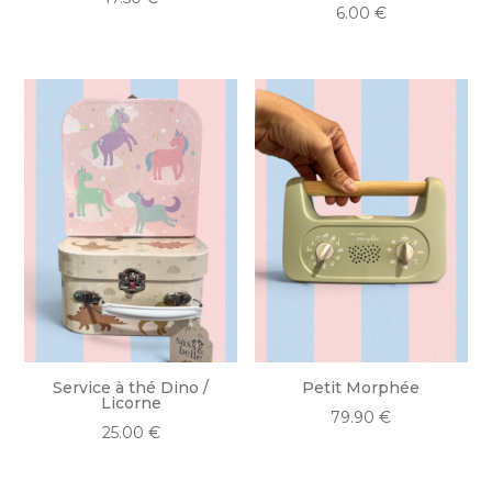
6.00
€
Service à thé Dino /
Petit Morphée
Licorne
79.90
€
25.00
€