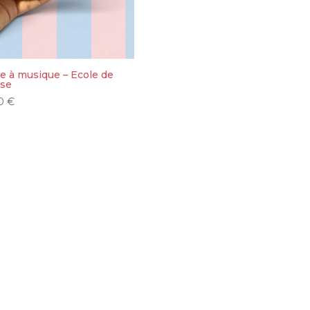
e à musique – Ecole de
se
50
€