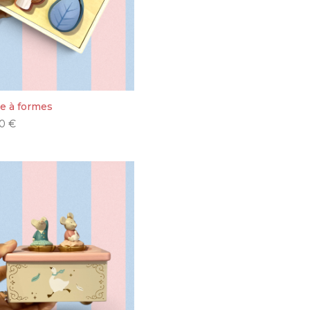
te à formes
90
€