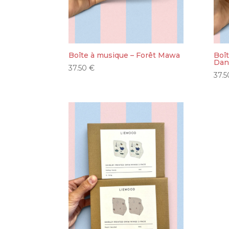
Boîte à musique – Forêt Mawa
Boît
Dan
37.50
€
37.