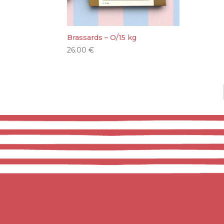
Brassards – O/15 kg
26.00
€