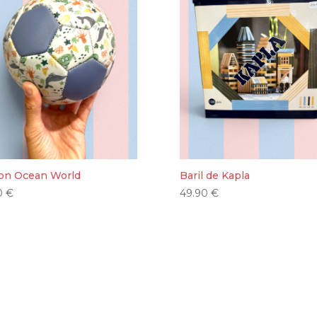
lon Ocean World
Baril de Kapla
50
€
49.90
€