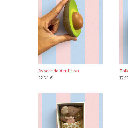
Avocat de dentition
Bal
22.50
€
17.