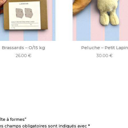
Brassards – O/15 kg
Peluche – Petit Lapi
26.00
€
30.00
€
oîte à formes”
es champs obligatoires sont indiqués avec
*