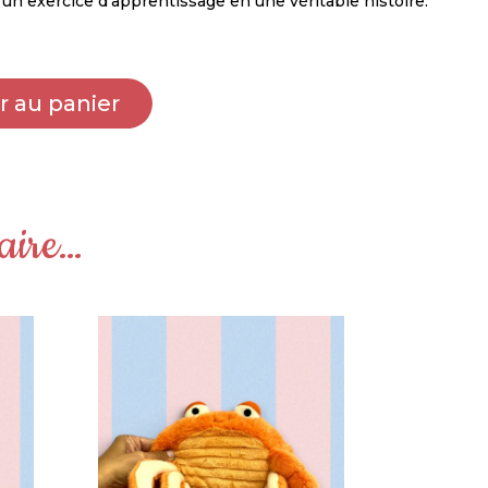
 un exercice d’apprentissage en une véritable histoire.
r au panier
laire…