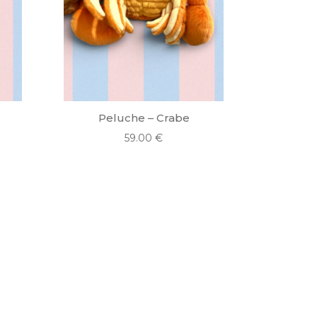
n
Peluche – Crabe
59.00
€