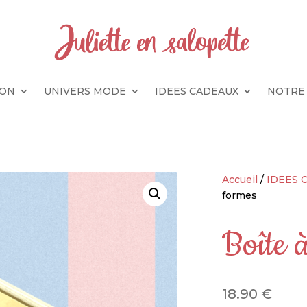
SON
UNIVERS MODE
IDEES CADEAUX
NOTRE
Accueil
/
IDEES 
formes
Boîte 
18.90
€