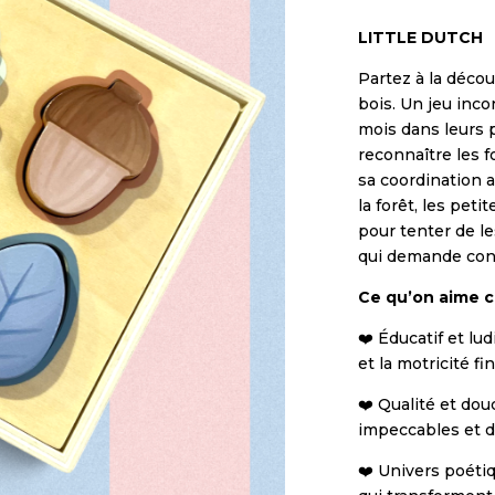
LITTLE DUTCH
Partez à la décou
bois. Un jeu inc
mois dans leurs 
reconnaître les f
sa coordination a
la forêt, les pet
pour tenter de l
qui demande conc
Ce qu’on aime c
❤️ Éducatif et lu
et la motricité fi
❤️ Qualité et dou
impeccables et d
❤️ Univers poétiq