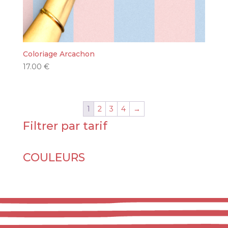
Coloriage Arcachon
17.00
€
1
2
3
4
→
Filtrer par tarif
COULEURS