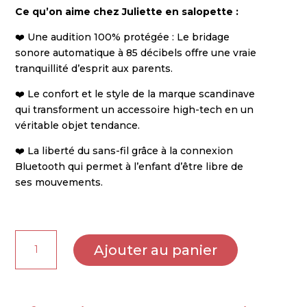
Ce qu’on aime chez Juliette en salopette :
❤️ Une audition 100% protégée : Le bridage
sonore automatique à 85 décibels offre une vraie
tranquillité d’esprit aux parents.
❤️ Le confort et le style de la marque scandinave
qui transforment un accessoire high-tech en un
véritable objet tendance.
❤️ La liberté du sans-fil grâce à la connexion
Bluetooth qui permet à l’enfant d’être libre de
ses mouvements.
quantité
Ajouter au panier
de
Casque
audio
Citron