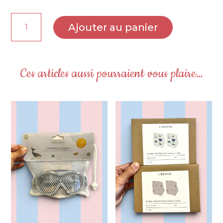
quantité
Ajouter au panier
de
Doudou
lange
Lapin
Ces articles aussi pourraient vous plaire…