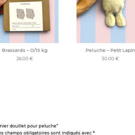
Brassards – O/15 kg
Peluche – Petit Lapi
26.00
€
30.00
€
anier douillet pour peluche”
es champs obligatoires sont indiqués avec
*