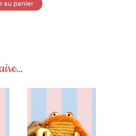
r au panier
laire…