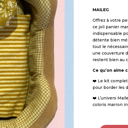
MAILEG
Offrez à votre pe
ce joli panier mar
indispensable po
détente bien méri
tout le nécessair
une couverture d
restent bien au 
Ce qu’on aime c
❤️ Le kit complet
pour border les d
❤️ L’univers Mail
coloris marron i