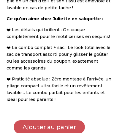
plie en un clin d’œil, et son tissu est amovible et
lavable en cas de petite tache !
Ce qu’on aime chez Juliette en salopette :
❤️ Les détails qui brillent : On craque
complètement pour le motif cerises en sequins!
❤️ Le combo complet + sac : Le look total avec le
sac de transport assorti pour y glisser le goûter
ou les accessoires du poupon, exactement
comme les grands.
❤️ Praticité absolue : Zéro montage à l’arrivée, un
pliage compact ultra-facile et un revêtement
lavable… Le combo parfait pour les enfants et
idéal pour les parents !
Ajouter au panier
quantité