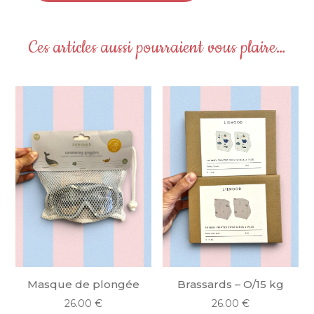
de
Poussette
Cerise
Ces articles aussi pourraient vous plaire…
Masque de plongée
Brassards – O/15 kg
26.00
€
26.00
€