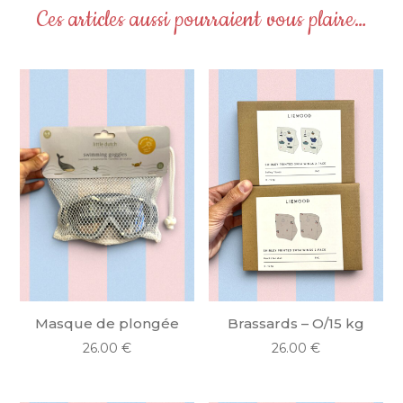
Activités
Ces articles aussi pourraient vous plaire…
Rose
Masque de plongée
Brassards – O/15 kg
26.00
€
26.00
€