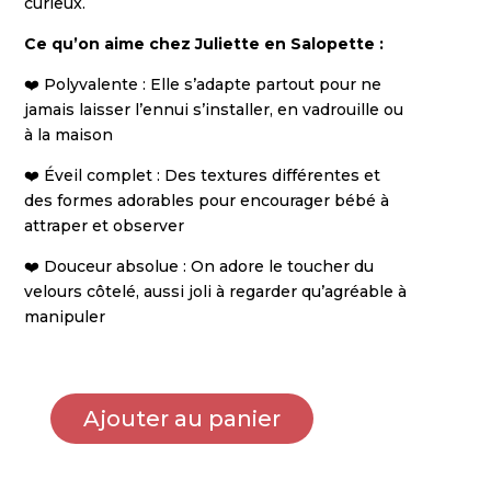
curieux.
Ce qu’on aime chez Juliette en Salopette :
❤️ Polyvalente : Elle s’adapte partout pour ne
jamais laisser l’ennui s’installer, en vadrouille ou
à la maison
❤️ Éveil complet : Des textures différentes et
des formes adorables pour encourager bébé à
attraper et observer
❤️ Douceur absolue : On adore le toucher du
velours côtelé, aussi joli à regarder qu’agréable à
manipuler
Ajouter au panier
quantité
de
Spirale