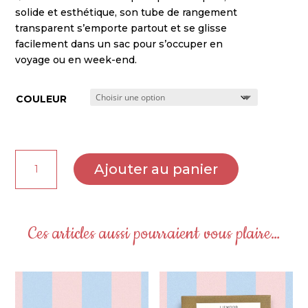
solide et esthétique, son tube de rangement
transparent s’emporte partout et se glisse
facilement dans un sac pour s’occuper en
voyage ou en week-end.
COULEUR
quantité
Ajouter au panier
de
Tube
Plus
Plus
Ces articles aussi pourraient vous plaire…